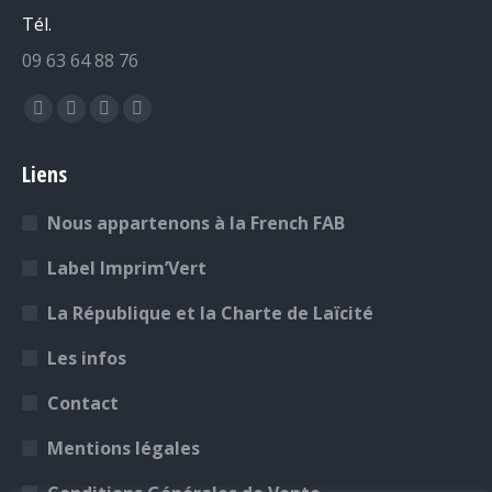
Tél.
09 63 64 88 76
Retrouvez-nous sur :
La
La
La
La
page
page
page
page
Liens
Facebook
YouTube
LinkedIn
Instagram
s'ouvre
s'ouvre
s'ouvre
s'ouvre
Nous appartenons à la French FAB
dans
dans
dans
dans
une
une
une
une
Label Imprim’Vert
nouvelle
nouvelle
nouvelle
nouvelle
La République et la Charte de Laïcité
fenêtre
fenêtre
fenêtre
fenêtre
Les infos
Contact
Mentions légales