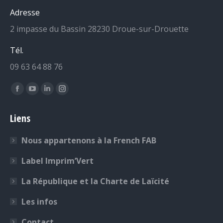
Adresse
2 impasse du Bassin 28230 Droue-sur-Drouette
Tél.
09 63 64 88 76
Retrouvez-nous sur :
La
La
La
La
page
page
page
page
Liens
Facebook
YouTube
LinkedIn
Instagram
s'ouvre
s'ouvre
s'ouvre
s'ouvre
Nous appartenons à la French FAB
dans
dans
dans
dans
une
une
une
une
Label Imprim’Vert
nouvelle
nouvelle
nouvelle
nouvelle
La République et la Charte de Laïcité
fenêtre
fenêtre
fenêtre
fenêtre
Les infos
Contact