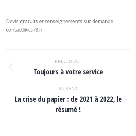
Devis gratuits et renseignements sur demande :
contact@ics78.fr
NAVIGATION
PRÉCÉDENT
DES
Toujours à votre service
Article
précédent
ARTICLES
:
SUIVANT
La crise du papier : de 2021 à 2022, le
Article
résumé !
suivant
: