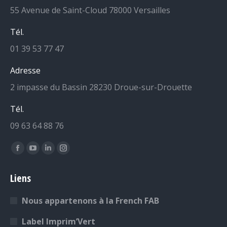
55 Avenue de Saint-Cloud 78000 Versailles
Tél.
01 39 53 77 47
Adresse
2 impasse du Bassin 28230 Droue-sur-Drouette
Tél.
09 63 64 88 76
Retrouvez-nous sur :
La
La
La
La
page
page
page
page
Liens
Facebook
YouTube
LinkedIn
Instagram
s'ouvre
s'ouvre
s'ouvre
s'ouvre
Nous appartenons à la French FAB
dans
dans
dans
dans
une
une
une
une
Label Imprim’Vert