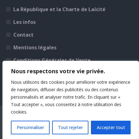
nouvelle
nouvelle
nouvelle
nouvelle
La République et la Charte de Laïcité
fenêtre
fenêtre
fenêtre
fenêtre
Les infos
Contact
Mentions légales
Conditions Générales de Vente
Nous respectons votre vie privée.
Photos non contractuelles
Nous utilisons des cookies pour améliorer votre expérience
de navigation, diffuser des publicités ou des contenus
personnalisés et analyser notre trafic. En cliquant sur «
Tout accepter », vous consentez à notre utilisation des
cookies.
©Imprimerie ICS
Personnaliser
Tout rejeter
Accepter tout
Realisation:
Boreal concept