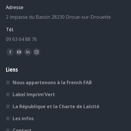
Adresse
2 impasse du Bassin 28230 Droue-sur-Drouette
Tél.
09 63 64 88 76
Retrouvez-nous sur :
La
La
La
La
page
page
page
page
Liens
Facebook
YouTube
LinkedIn
Instagram
s'ouvre
s'ouvre
s'ouvre
s'ouvre
Nous appartenons à la French FAB
dans
dans
dans
dans
une
une
une
une
Label Imprim’Vert
nouvelle
nouvelle
nouvelle
nouvelle
La République et la Charte de Laïcité
fenêtre
fenêtre
fenêtre
fenêtre
Les infos
Contact