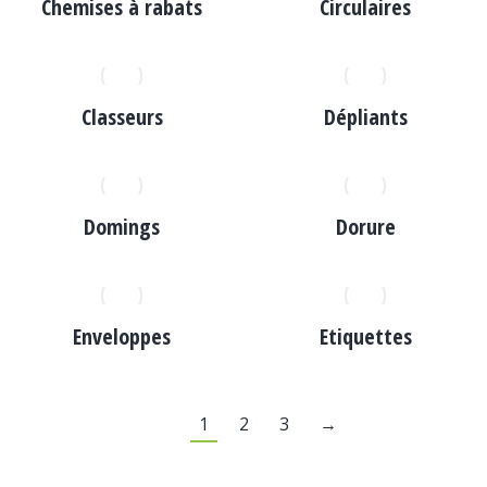
Chemises à rabats
Circulaires
Classeurs
Dépliants
Domings
Dorure
Enveloppes
Etiquettes
1
2
3
→