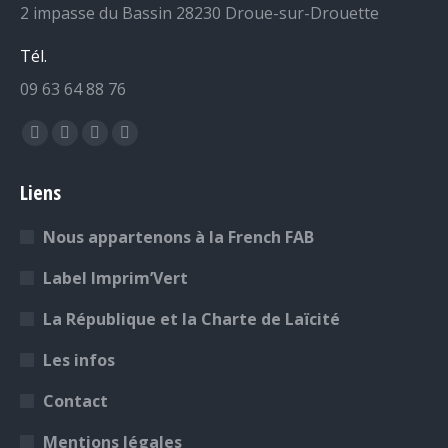
2 impasse du Bassin 28230 Droue-sur-Drouette
Tél.
09 63 64 88 76
Retrouvez-nous sur :
La
La
La
La
page
page
page
page
Liens
Facebook
YouTube
LinkedIn
Instagram
s'ouvre
s'ouvre
s'ouvre
s'ouvre
Nous appartenons à la French FAB
dans
dans
dans
dans
une
une
une
une
Label Imprim’Vert
nouvelle
nouvelle
nouvelle
nouvelle
La République et la Charte de Laïcité
fenêtre
fenêtre
fenêtre
fenêtre
Les infos
Contact
Mentions légales