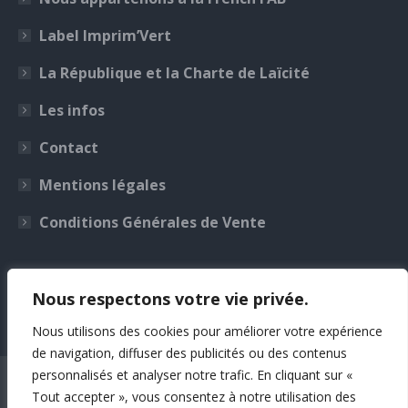
dans
dans
dans
dans
une
une
une
une
Label Imprim’Vert
nouvelle
nouvelle
nouvelle
nouvelle
La République et la Charte de Laïcité
fenêtre
fenêtre
fenêtre
fenêtre
Les infos
Contact
Mentions légales
Conditions Générales de Vente
Photos non contractuelles
Nous respectons votre vie privée.
Nous utilisons des cookies pour améliorer votre expérience
de navigation, diffuser des publicités ou des contenus
personnalisés et analyser notre trafic. En cliquant sur «
Tout accepter », vous consentez à notre utilisation des