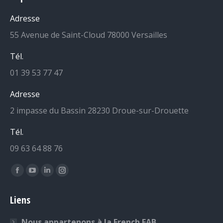
Adresse
55 Avenue de Saint-Cloud 78000 Versailles
Tél.
01 39 53 77 47
Adresse
2 impasse du Bassin 28230 Droue-sur-Drouette
Tél.
09 63 64 88 76
Retrouvez-nous sur :
La
La
La
La
page
page
page
page
Liens
Facebook
YouTube
LinkedIn
Instagram
s'ouvre
s'ouvre
s'ouvre
s'ouvre
Nous appartenons à la French FAB