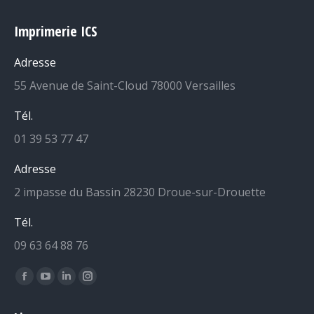
Imprimerie ICS
Adresse
55 Avenue de Saint-Cloud 78000 Versailles
Tél.
01 39 53 77 47
Adresse
2 impasse du Bassin 28230 Droue-sur-Drouette
Tél.
09 63 64 88 76
Retrouvez-nous sur :
La
La
La
La
page
page
page
page