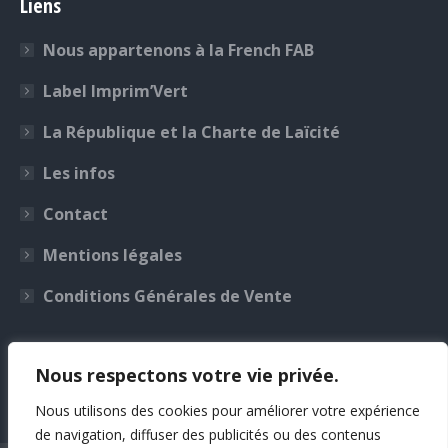
Liens
Facebook
YouTube
LinkedIn
Instagram
s'ouvre
s'ouvre
s'ouvre
s'ouvre
Nous appartenons à la French FAB
dans
dans
dans
dans
une
une
une
une
Label Imprim’Vert
nouvelle
nouvelle
nouvelle
nouvelle
La République et la Charte de Laïcité
fenêtre
fenêtre
fenêtre
fenêtre
Les infos
Contact
Mentions légales
Conditions Générales de Vente
Photos non contractuelles
Nous respectons votre vie privée.
Nous utilisons des cookies pour améliorer votre expérience
de navigation, diffuser des publicités ou des contenus